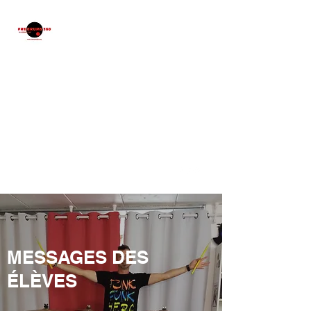
FREDRUMS 360
Cours Batterie, Batucada,
Cajon
,
Percussions
corporelles
Passion. Patience.
Expérience.
fredrums360@gmail.com
06 64 96 20 79
MESSAGES DES
ÉLÈVES